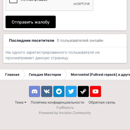
Отправить жалобу
Последние посетители
0 пользователей онлайн
Ни одного зарегистрированного пользователя не
просматривает данную страницу
Главная
Гильдия Мастеров
Morrowind [Fullrest repack] и дру
Discord
VK
Telegram
Twitter
Steam
Youtube
Тема
Политика конфиденциальности
Обратная связь
FullRest.ru
Powered by Invision Community