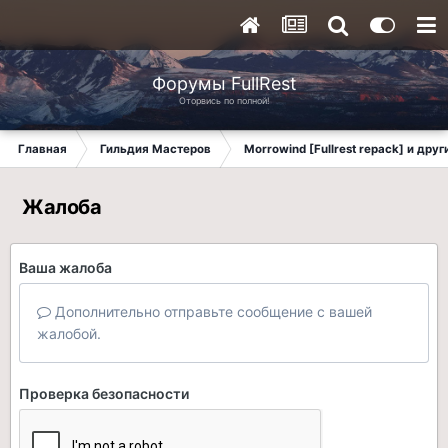
Форумы FullRest
Оторвись по полной!
Главная
Гильдия Мастеров
Morrowind [Fullrest repack] и дру
Жалоба
Ваша жалоба
Дополнительно отправьте сообщение с вашей
жалобой.
Проверка безопасности