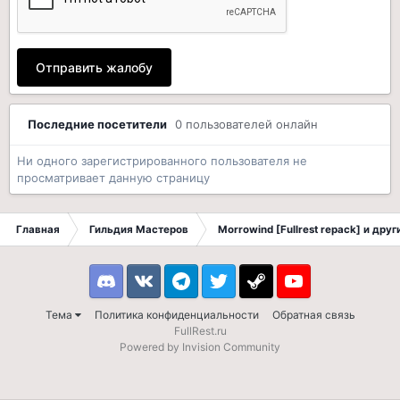
Отправить жалобу
Последние посетители
0 пользователей онлайн
Ни одного зарегистрированного пользователя не
просматривает данную страницу
Главная
Гильдия Мастеров
Morrowind [Fullrest repack] и дру
Discord
VK
Telegram
Twitter
Steam
Youtube
Тема
Политика конфиденциальности
Обратная связь
FullRest.ru
Powered by Invision Community