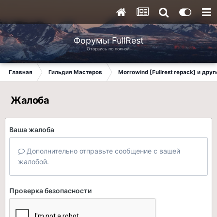
Форумы FullRest
Оторвись по полной!
Главная
Гильдия Мастеров
Morrowind [Fullrest repack] и дру
Жалоба
Ваша жалоба
Дополнительно отправьте сообщение с вашей
жалобой.
Проверка безопасности