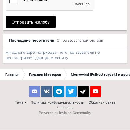
Отправить жалобу
Последние посетители
0 пользователей онлайн
Ни одного зарегистрированного пользователя не
просматривает данную страницу
Главная
Гильдия Мастеров
Morrowind [Fullrest repack] и дру
Discord
VK
Telegram
Twitter
Steam
Youtube
Тема
Политика конфиденциальности
Обратная связь
FullRest.ru
Powered by Invision Community