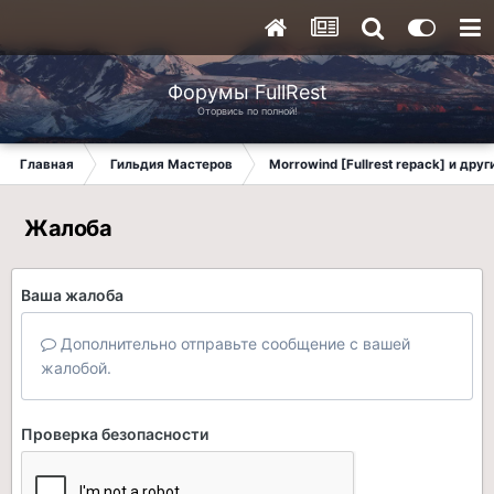
Форумы FullRest
Оторвись по полной!
Главная
Гильдия Мастеров
Morrowind [Fullrest repack] и дру
Жалоба
Ваша жалоба
Дополнительно отправьте сообщение с вашей
жалобой.
Проверка безопасности