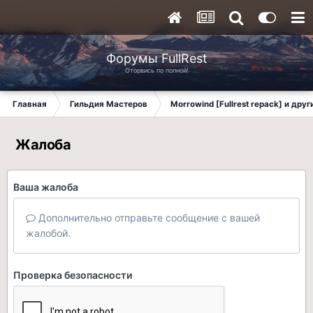
Форумы FullRest
Оторвись по полной!
Главная
Гильдия Мастеров
Morrowind [Fullrest repack] и дру
Жалоба
Ваша жалоба
Дополнительно отправьте сообщение с вашей
жалобой.
Проверка безопасности