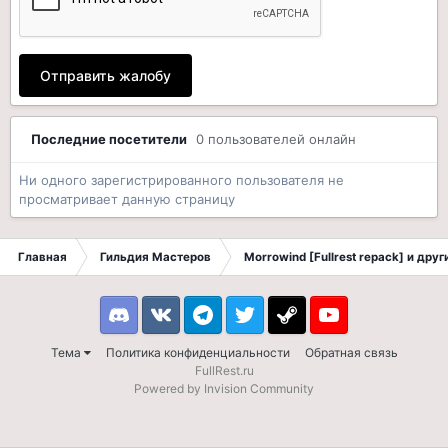
Отправить жалобу
Последние посетители
0 пользователей онлайн
Ни одного зарегистрированного пользователя не
просматривает данную страницу
Главная
Гильдия Мастеров
Morrowind [Fullrest repack] и дру
Discord
VK
Telegram
Twitter
Steam
Youtube
Тема
Политика конфиденциальности
Обратная связь
FullRest.ru
Powered by Invision Community