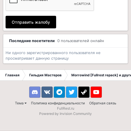
Отправить жалобу
Последние посетители
0 пользователей онлайн
Ни одного зарегистрированного пользователя не
просматривает данную страницу
Главная
Гильдия Мастеров
Morrowind [Fullrest repack] и дру
Discord
VK
Telegram
Twitter
Steam
Youtube
Тема
Политика конфиденциальности
Обратная связь
FullRest.ru
Powered by Invision Community