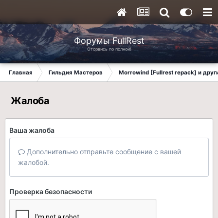
Форумы FullRest
Оторвись по полной!
Главная
Гильдия Мастеров
Morrowind [Fullrest repack] и дру
Жалоба
Ваша жалоба
Дополнительно отправьте сообщение с вашей
жалобой.
Проверка безопасности