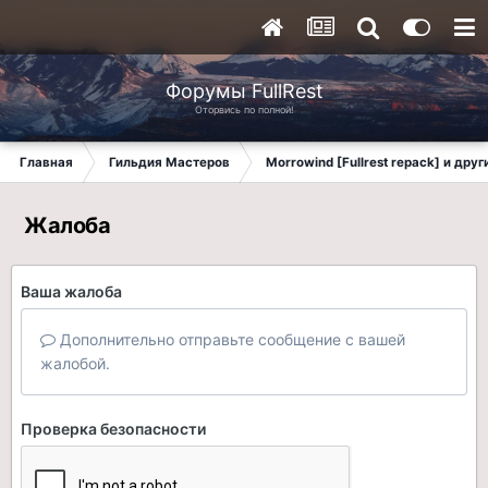
Форумы FullRest
Оторвись по полной!
Главная
Гильдия Мастеров
Morrowind [Fullrest repack] и дру
Жалоба
Ваша жалоба
Дополнительно отправьте сообщение с вашей
жалобой.
Проверка безопасности