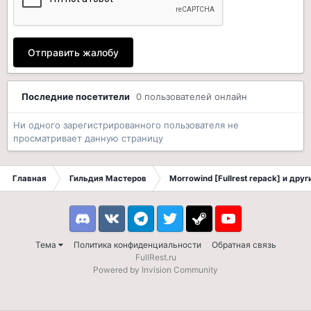
Отправить жалобу
Последние посетители
0 пользователей онлайн
Ни одного зарегистрированного пользователя не
просматривает данную страницу
Главная
Гильдия Мастеров
Morrowind [Fullrest repack] и дру
Discord
VK
Telegram
Twitter
Steam
Youtube
Тема
Политика конфиденциальности
Обратная связь
FullRest.ru
Powered by Invision Community