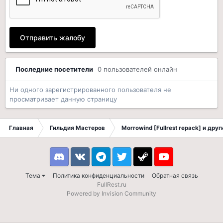
Отправить жалобу
Последние посетители
0 пользователей онлайн
Ни одного зарегистрированного пользователя не
просматривает данную страницу
Главная
Гильдия Мастеров
Morrowind [Fullrest repack] и дру
Discord
VK
Telegram
Twitter
Steam
Youtube
Тема
Политика конфиденциальности
Обратная связь
FullRest.ru
Powered by Invision Community