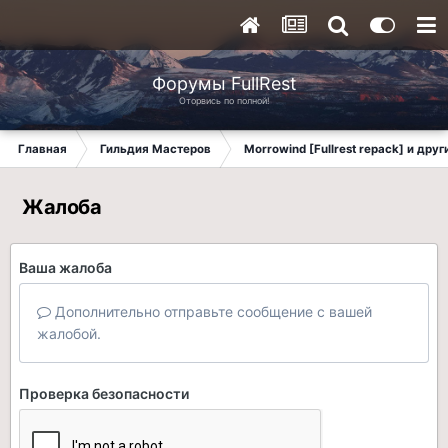
Форумы FullRest
Оторвись по полной!
Главная
Гильдия Мастеров
Morrowind [Fullrest repack] и дру
Жалоба
Ваша жалоба
Дополнительно отправьте сообщение с вашей
жалобой.
Проверка безопасности