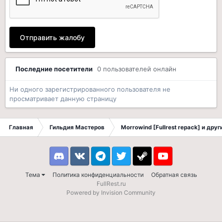
Отправить жалобу
Последние посетители
0 пользователей онлайн
Ни одного зарегистрированного пользователя не
просматривает данную страницу
Главная
Гильдия Мастеров
Morrowind [Fullrest repack] и дру
Discord
VK
Telegram
Twitter
Steam
Youtube
Тема
Политика конфиденциальности
Обратная связь
FullRest.ru
Powered by Invision Community