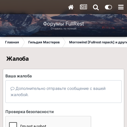
Форумы FullRest
Оторвись по полной!
Главная
Гильдия Мастеров
Morrowind [Fullrest repack] и дру
Жалоба
Ваша жалоба
Дополнительно отправьте сообщение с вашей
жалобой.
Проверка безопасности