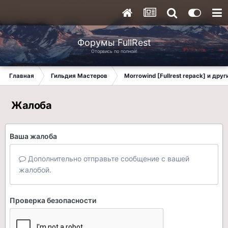
Форумы FullRest
Оторвись по полной!
Главная
Гильдия Мастеров
Morrowind [Fullrest repack] и дру
Жалоба
Ваша жалоба
Дополнительно отправьте сообщение с вашей
жалобой.
Проверка безопасности