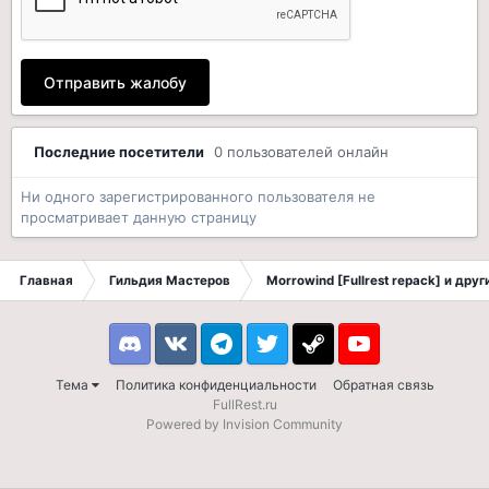
Отправить жалобу
Последние посетители
0 пользователей онлайн
Ни одного зарегистрированного пользователя не
просматривает данную страницу
Главная
Гильдия Мастеров
Morrowind [Fullrest repack] и дру
Discord
VK
Telegram
Twitter
Steam
Youtube
Тема
Политика конфиденциальности
Обратная связь
FullRest.ru
Powered by Invision Community