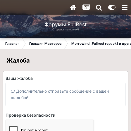
Форумы FullRest
Оторвись по полной!
Главная
Гильдия Мастеров
Morrowind [Fullrest repack] и дру
Жалоба
Ваша жалоба
Дополнительно отправьте сообщение с вашей
жалобой.
Проверка безопасности