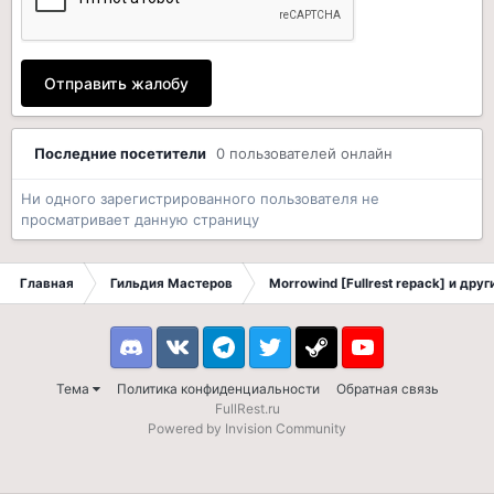
Отправить жалобу
Последние посетители
0 пользователей онлайн
Ни одного зарегистрированного пользователя не
просматривает данную страницу
Главная
Гильдия Мастеров
Morrowind [Fullrest repack] и дру
Discord
VK
Telegram
Twitter
Steam
Youtube
Тема
Политика конфиденциальности
Обратная связь
FullRest.ru
Powered by Invision Community