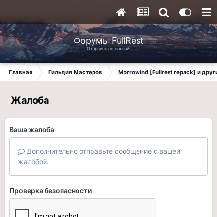
Форумы FullRest
Оторвись по полной!
Главная
Гильдия Мастеров
Morrowind [Fullrest repack] и дру
Жалоба
Ваша жалоба
Дополнительно отправьте сообщение с вашей
жалобой.
Проверка безопасности