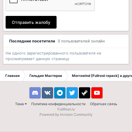
Отправить жалобу
Последние посетители
0 пользователей онлайн
Ни одного зарегистрированного пользователя не
просматривает данную страницу
Главная
Гильдия Мастеров
Morrowind [Fullrest repack] и дру
Discord
VK
Telegram
Twitter
Steam
Youtube
Тема
Политика конфиденциальности
Обратная связь
FullRest.ru
Powered by Invision Community