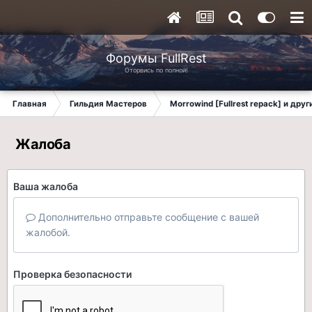
Форумы FullRest
Оторвись по полной!
Главная
Гильдия Мастеров
Morrowind [Fullrest repack] и дру
Жалоба
Ваша жалоба
Дополнительно отправьте сообщение с вашей
жалобой.
Проверка безопасности