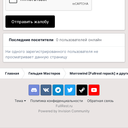
Отправить жалобу
Последние посетители
0 пользователей онлайн
Ни одного зарегистрированного пользователя не
просматривает данную страницу
Главная
Гильдия Мастеров
Morrowind [Fullrest repack] и дру
Discord
VK
Telegram
Twitter
Steam
Youtube
Тема
Политика конфиденциальности
Обратная связь
FullRest.ru
Powered by Invision Community