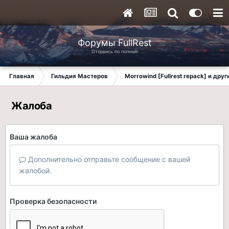
Форумы FullRest
Оторвись по полной!
Главная
Гильдия Мастеров
Morrowind [Fullrest repack] и дру
Жалоба
Ваша жалоба
Дополнительно отправьте сообщение с вашей
жалобой.
Проверка безопасности