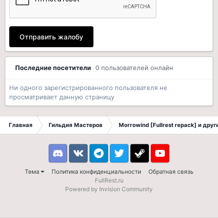
Отправить жалобу
Последние посетители
0 пользователей онлайн
Ни одного зарегистрированного пользователя не
просматривает данную страницу
Главная
Гильдия Мастеров
Morrowind [Fullrest repack] и дру
Discord
VK
Telegram
Twitter
Steam
Youtube
Тема
Политика конфиденциальности
Обратная связь
FullRest.ru
Powered by Invision Community