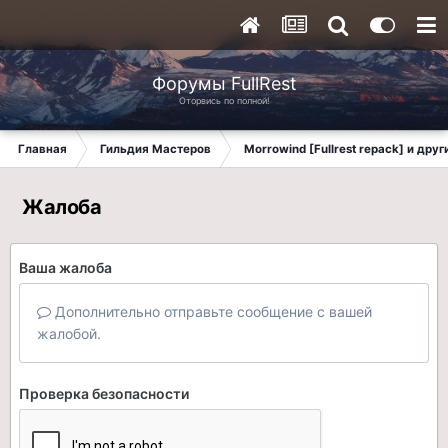
Форумы FullRest
Оторвись по полной!
Главная
Гильдия Мастеров
Morrowind [Fullrest repack] и дру
Жалоба
Ваша жалоба
Дополнительно отправьте сообщение с вашей
жалобой.
Проверка безопасности