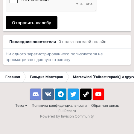
Отправить жалобу
Последние посетители
0 пользователей онлайн
Ни одного зарегистрированного пользователя не
просматривает данную страницу
Главная
Гильдия Мастеров
Morrowind [Fullrest repack] и дру
Discord
VK
Telegram
Twitter
Steam
Youtube
Тема
Политика конфиденциальности
Обратная связь
FullRest.ru
Powered by Invision Community