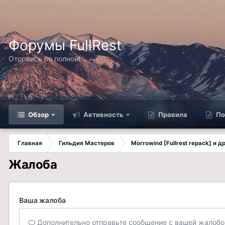
Форумы FullRest
Оторвись по полной!
Обзор
Активность
Правила
По
Главная
Гильдия Мастеров
Morrowind [Fullrest repack] и 
Жалоба
Ваша жалоба
Дополнительно отправьте сообщение с вашей жалобо