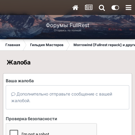
Форумы FullRest
Оторвись по полной!
Главная
Гильдия Мастеров
Morrowind [Fullrest repack] и дру
Жалоба
Ваша жалоба
Дополнительно отправьте сообщение с вашей
жалобой.
Проверка безопасности