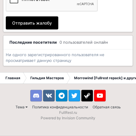
Отправить жалобу
Последние посетители
0 пользователей онлайн
Ни одного зарегистрированного пользователя не
просматривает данную страницу
Главная
Гильдия Мастеров
Morrowind [Fullrest repack] и дру
Discord
VK
Telegram
Twitter
Steam
Youtube
Тема
Политика конфиденциальности
Обратная связь
FullRest.ru
Powered by Invision Community