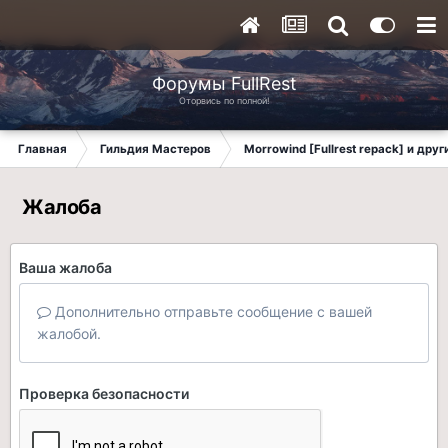
Форумы FullRest
Оторвись по полной!
Главная
Гильдия Мастеров
Morrowind [Fullrest repack] и дру
Жалоба
Ваша жалоба
Дополнительно отправьте сообщение с вашей
жалобой.
Проверка безопасности