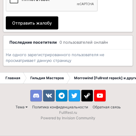
Отправить жалобу
Последние посетители
0 пользователей онлайн
Ни одного зарегистрированного пользователя не
просматривает данную страницу
Главная
Гильдия Мастеров
Morrowind [Fullrest repack] и дру
Discord
VK
Telegram
Twitter
Steam
Youtube
Тема
Политика конфиденциальности
Обратная связь
FullRest.ru
Powered by Invision Community