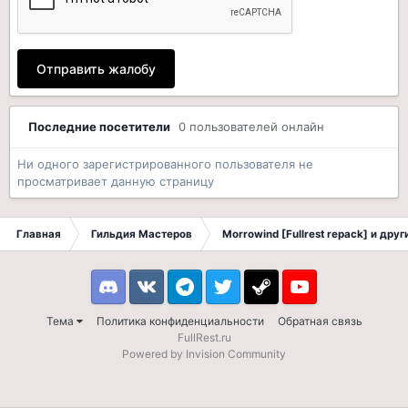
Отправить жалобу
Последние посетители
0 пользователей онлайн
Ни одного зарегистрированного пользователя не
просматривает данную страницу
Главная
Гильдия Мастеров
Morrowind [Fullrest repack] и дру
Discord
VK
Telegram
Twitter
Steam
Youtube
Тема
Политика конфиденциальности
Обратная связь
FullRest.ru
Powered by Invision Community