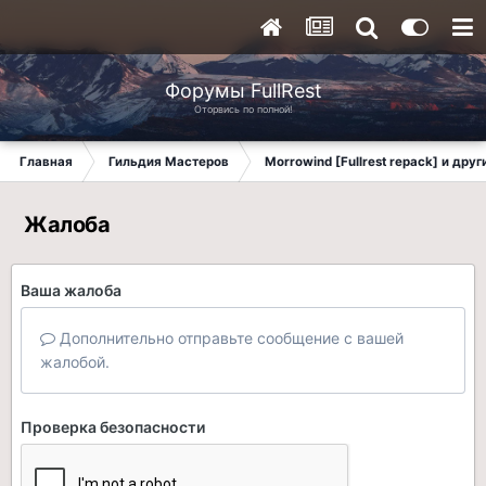
Форумы FullRest
Оторвись по полной!
Главная
Гильдия Мастеров
Morrowind [Fullrest repack] и дру
Жалоба
Ваша жалоба
Дополнительно отправьте сообщение с вашей
жалобой.
Проверка безопасности