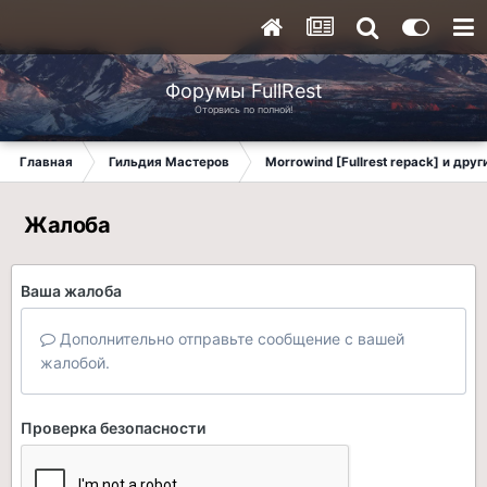
Форумы FullRest
Оторвись по полной!
Главная
Гильдия Мастеров
Morrowind [Fullrest repack] и дру
Жалоба
Ваша жалоба
Дополнительно отправьте сообщение с вашей
жалобой.
Проверка безопасности