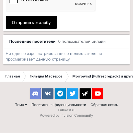
Отправить жалобу
Последние посетители
0 пользователей онлайн
Ни одного зарегистрированного пользователя не
просматривает данную страницу
Главная
Гильдия Мастеров
Morrowind [Fullrest repack] и дру
Discord
VK
Telegram
Twitter
Steam
Youtube
Тема
Политика конфиденциальности
Обратная связь
FullRest.ru
Powered by Invision Community