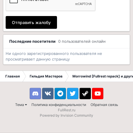
Отправить жалобу
Последние посетители
0 пользователей онлайн
Ни одного зарегистрированного пользователя не
просматривает данную страницу
Главная
Гильдия Мастеров
Morrowind [Fullrest repack] и дру
Discord
VK
Telegram
Twitter
Steam
Youtube
Тема
Политика конфиденциальности
Обратная связь
FullRest.ru
Powered by Invision Community