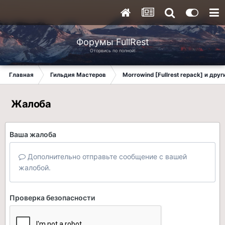
Форумы FullRest
Оторвись по полной!
Главная
Гильдия Мастеров
Morrowind [Fullrest repack] и дру
Жалоба
Ваша жалоба
Дополнительно отправьте сообщение с вашей
жалобой.
Проверка безопасности