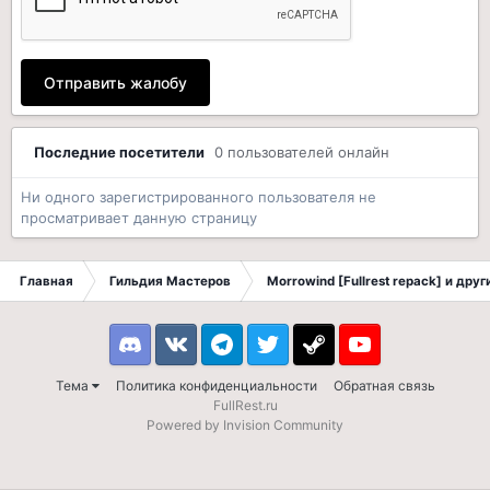
Отправить жалобу
Последние посетители
0 пользователей онлайн
Ни одного зарегистрированного пользователя не
просматривает данную страницу
Главная
Гильдия Мастеров
Morrowind [Fullrest repack] и дру
Discord
VK
Telegram
Twitter
Steam
Youtube
Тема
Политика конфиденциальности
Обратная связь
FullRest.ru
Powered by Invision Community