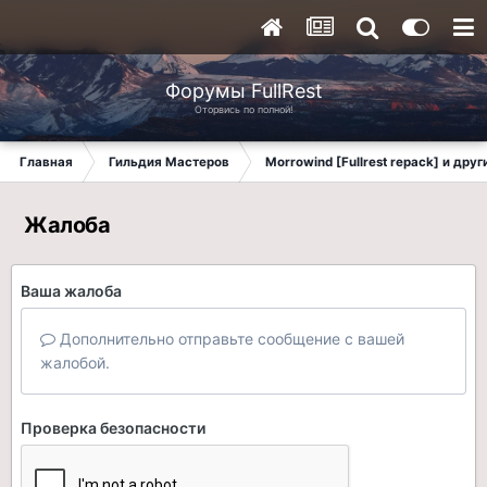
Форумы FullRest
Оторвись по полной!
Главная
Гильдия Мастеров
Morrowind [Fullrest repack] и дру
Жалоба
Ваша жалоба
Дополнительно отправьте сообщение с вашей
жалобой.
Проверка безопасности