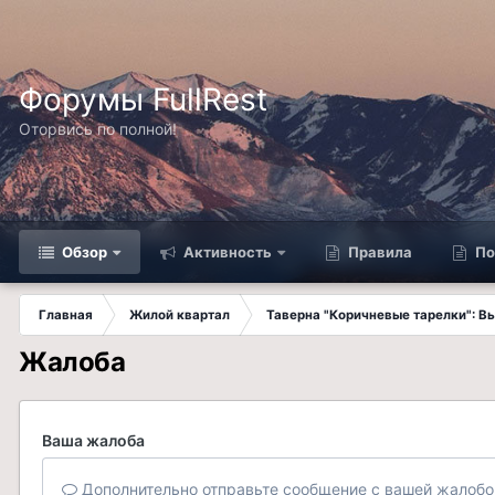
Форумы FullRest
Оторвись по полной!
Обзор
Активность
Правила
По
Главная
Жилой квартал
Таверна "Коричневые тарелки": 
Жалоба
Ваша жалоба
Дополнительно отправьте сообщение с вашей жалобо