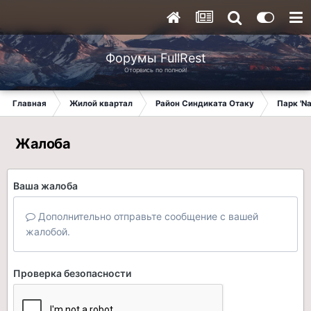
Форумы FullRest
Оторвись по полной!
Главная
Жилой квартал
Район Синдиката Отаку
Парк 'N
Жалоба
Ваша жалоба
Дополнительно отправьте сообщение с вашей
жалобой.
Проверка безопасности