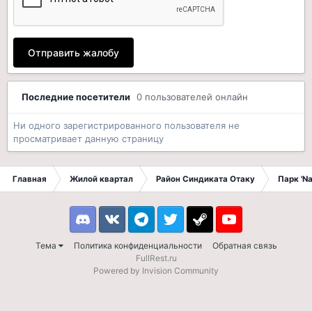
Отправить жалобу
Последние посетители
0 пользователей онлайн
Ни одного зарегистрированного пользователя не
просматривает данную страницу
Главная
Жилой квартал
Район Синдиката Отаку
Парк 'N
Discord
VK
Telegram
Twitter
Steam
Youtube
Тема
Политика конфиденциальности
Обратная связь
FullRest.ru
Powered by Invision Community