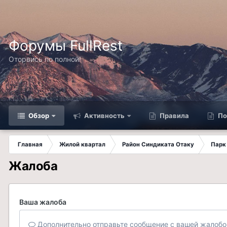
Форумы FullRest
Оторвись по полной!
Обзор
Активность
Правила
По
Главная
Жилой квартал
Район Синдиката Отаку
Парк
Жалоба
Ваша жалоба
Дополнительно отправьте сообщение с вашей жалобо