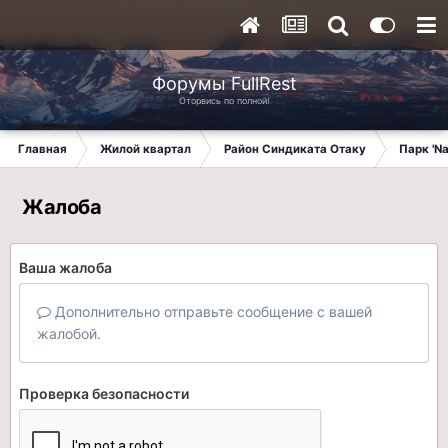
Форумы FullRest
Оторвись по полной!
Главная
Жилой квартал
Район Синдиката Отаку
Парк 'N
Жалоба
Ваша жалоба
Дополнительно отправьте сообщение с вашей
жалобой.
Проверка безопасности