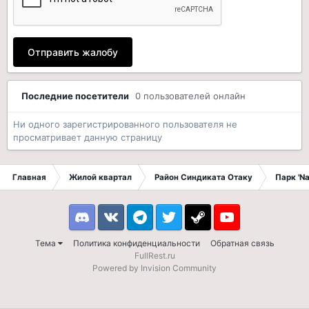
Отправить жалобу
Последние посетители
0 пользователей онлайн
Ни одного зарегистрированного пользователя не
просматривает данную страницу
Главная
Жилой квартал
Район Синдиката Отаку
Парк 'N
Discord
VK
Telegram
Twitter
Steam
Youtube
Тема
Политика конфиденциальности
Обратная связь
FullRest.ru
Powered by Invision Community