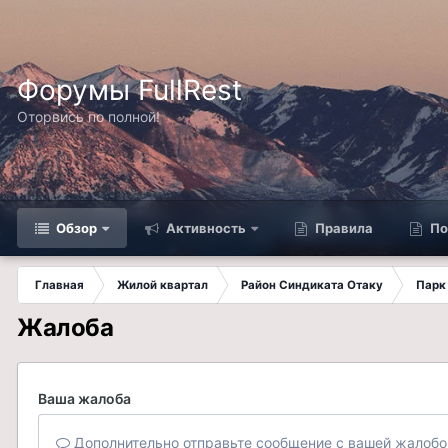
Форумы FullRest
Оторвись по полной!
Обзор
Активность
Правила
По
Главная
Жилой квартал
Район Синдиката Отаку
Парк
Жалоба
Ваша жалоба
Дополнительно отправьте сообщение с вашей жалобо