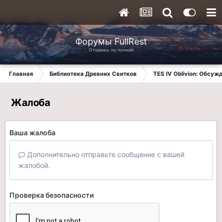
Форумы FullRest
Оторвись по полной!
Главная
Библиотека Древних Свитков
TES IV Oblivion: Обсуж
Жалоба
Ваша жалоба
Дополнительно отправьте сообщение с вашей
жалобой.
Проверка безопасности