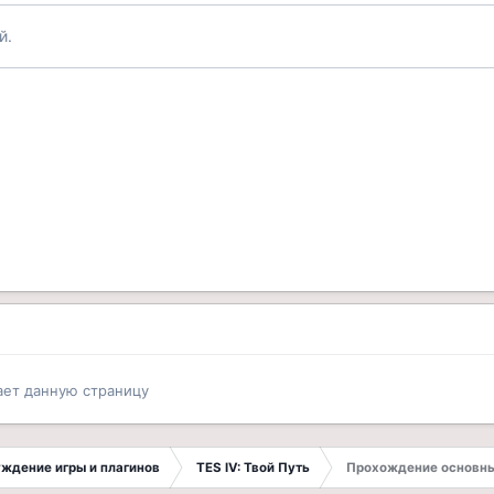
й.
ает данную страницу
суждение игры и плагинов
TES IV: Твой Путь
Прохождение основны