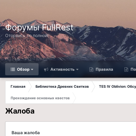
Форумы FullRest
Оторвись по полной!
Обзор
Активность
Правила
По
Главная
Библиотека Древних Свитков
TES IV Oblivion: Об
Прохождение основных квестов
Жалоба
Ваша жалоба