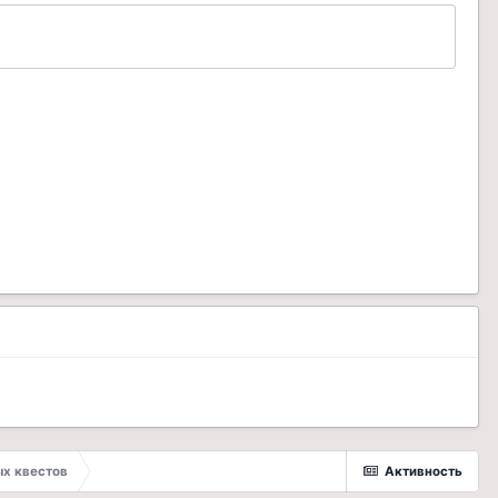
х квестов
Активность