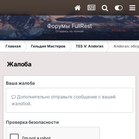
Форумы FullRest
Оторвись по полной!
Главная
Гильдия Мастеров
TES V: Andoran
Andoran: обсу
Жалоба
Ваша жалоба
Дополнительно отправьте сообщение с вашей
жалобой.
Проверка безопасности