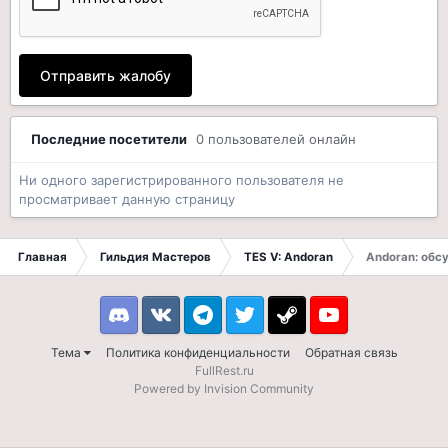
Отправить жалобу
Последние посетители
0 пользователей онлайн
Ни одного зарегистрированного пользователя не
просматривает данную страницу
Главная
Гильдия Мастеров
TES V: Andoran
Andoran: обсу
Discord
VK
Telegram
Twitter
Steam
Youtube
Тема
Политика конфиденциальности
Обратная связь
FullRest.ru
Powered by Invision Community