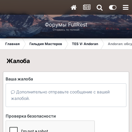
Форумы FullRest
Оторвись по полной!
Главная
Гильдия Мастеров
TES V: Andoran
Andoran: обсу
Жалоба
Ваша жалоба
Дополнительно отправьте сообщение с вашей
жалобой.
Проверка безопасности