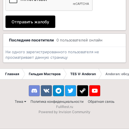
Отправить жалобу
Последние посетители
0 пользователей онлайн
Ни одного зарегистрированного пользователя не
просматривает данную страницу
Главная
Гильдия Мастеров
TES V: Andoran
Andoran: обсу
Discord
VK
Telegram
Twitter
Steam
Youtube
Тема
Политика конфиденциальности
Обратная связь
FullRest.ru
Powered by Invision Community