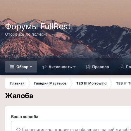
Форумы FullRest
Оторвись по полной!
Обзор
Активность
Правила
По
Главная
Гильдия Мастеров
TES III: Morrowind
TES III: 
Жалоба
Ваша жалоба
Дополнительно отправьте сообщение с вашей жалобо