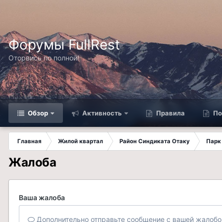
Форумы FullRest
Оторвись по полной!
Обзор
Активность
Правила
По
Главная
Жилой квартал
Район Синдиката Отаку
Парк
Жалоба
Ваша жалоба
Дополнительно отправьте сообщение с вашей жалобо