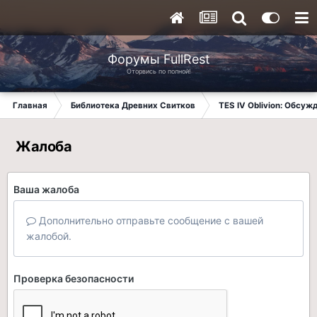
Форумы FullRest
Оторвись по полной!
Главная
Библиотека Древних Свитков
TES IV Oblivion: Обсуж
Жалоба
Ваша жалоба
Дополнительно отправьте сообщение с вашей
жалобой.
Проверка безопасности