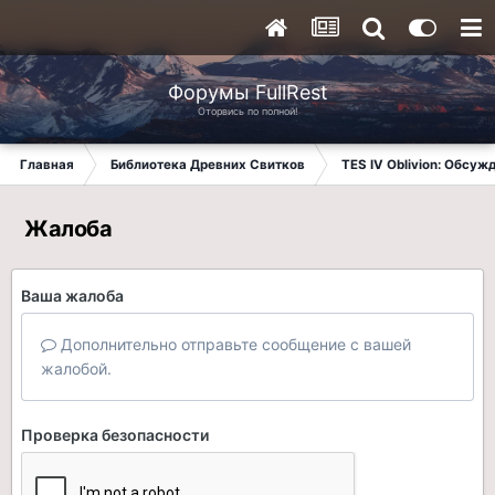
Форумы FullRest
Оторвись по полной!
Главная
Библиотека Древних Свитков
TES IV Oblivion: Обсуж
Жалоба
Ваша жалоба
Дополнительно отправьте сообщение с вашей
жалобой.
Проверка безопасности