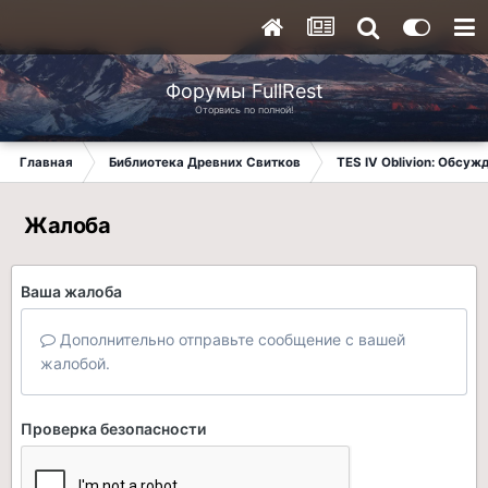
Форумы FullRest
Оторвись по полной!
Главная
Библиотека Древних Свитков
TES IV Oblivion: Обсуж
Жалоба
Ваша жалоба
Дополнительно отправьте сообщение с вашей
жалобой.
Проверка безопасности