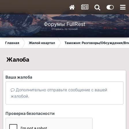
Форумы FullRest
Оторвись по полной!
Главная
Жилой квартал
Таможня: Разговоры/Обсуждения/Вп
Жалоба
Ваша жалоба
Дополнительно отправьте сообщение с вашей
жалобой.
Проверка безопасности