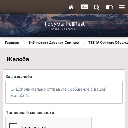
Форумы FullRest
Оторвись по полной!
Главная
Библиотека Древних Свитков
TES IV Oblivion: Обсуж
Жалоба
Ваша жалоба
Дополнительно отправьте сообщение с вашей
жалобой.
Проверка безопасности