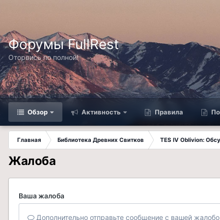
Форумы FullRest
Оторвись по полной!
Обзор
Активность
Правила
По
Главная
Библиотека Древних Свитков
TES IV Oblivion: Об
Жалоба
Ваша жалоба
Дополнительно отправьте сообщение с вашей жалобо