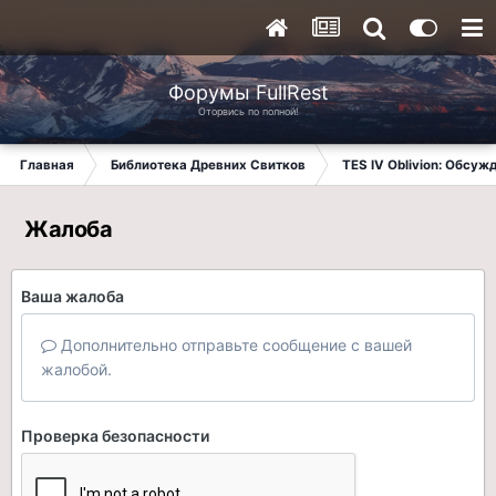
Форумы FullRest
Оторвись по полной!
Главная
Библиотека Древних Свитков
TES IV Oblivion: Обсуж
Жалоба
Ваша жалоба
Дополнительно отправьте сообщение с вашей
жалобой.
Проверка безопасности