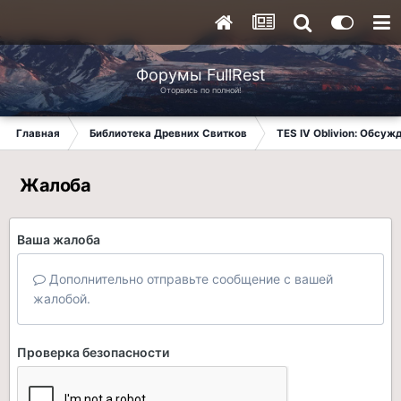
Форумы FullRest
Оторвись по полной!
Главная
Библиотека Древних Свитков
TES IV Oblivion: Обсуж
Жалоба
Ваша жалоба
Дополнительно отправьте сообщение с вашей
жалобой.
Проверка безопасности