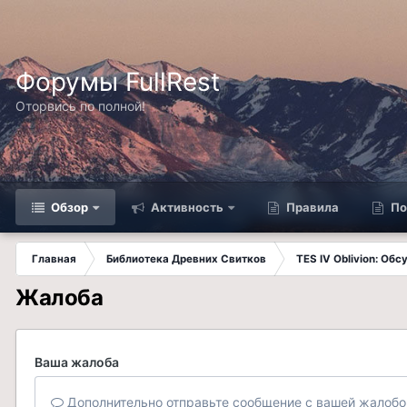
Форумы FullRest
Оторвись по полной!
Обзор
Активность
Правила
По
Главная
Библиотека Древних Свитков
TES IV Oblivion: Об
Жалоба
Ваша жалоба
Дополнительно отправьте сообщение с вашей жалобо