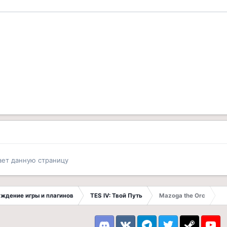
ает данную страницу
суждение игры и плагинов
TES IV: Твой Путь
Mazoga the Orc