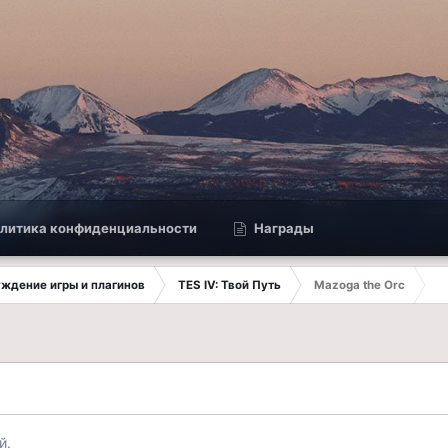
литика конфиденциальности
Награды
суждение игры и плагинов
TES IV: Твой Путь
Mazoga the Orc
й.