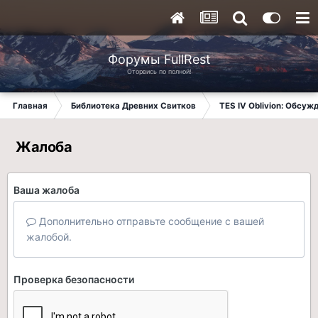
Форумы FullRest
Оторвись по полной!
Главная
Библиотека Древних Свитков
TES IV Oblivion: Обсуж
Жалоба
Ваша жалоба
Дополнительно отправьте сообщение с вашей
жалобой.
Проверка безопасности