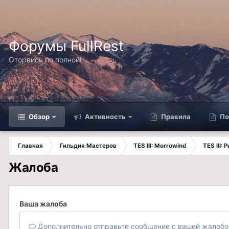
Форумы FullRest
Оторвись по полной!
Обзор
Активность
Правила
По
Главная
Гильдия Мастеров
TES III: Morrowind
TES III:
Жалоба
Ваша жалоба
Дополнительно отправьте сообщение с вашей жалобо