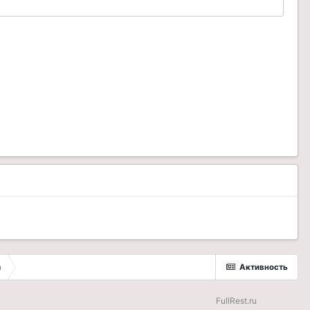
а
Активность
FullRest.ru