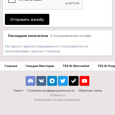
Отправить жалобу
Последние посетители
0 пользователей онлайн
Ни одного зарегистрированного пользователя не
просматривает данную страницу
Главная
Гильдия Мастеров
TES III: Morrowind
TES III: Ра
Discord
VK
Telegram
Twitter
Steam
Youtube
Тема
Политика конфиденциальности
Обратная связь
FullRest.ru
Powered by Invision Community