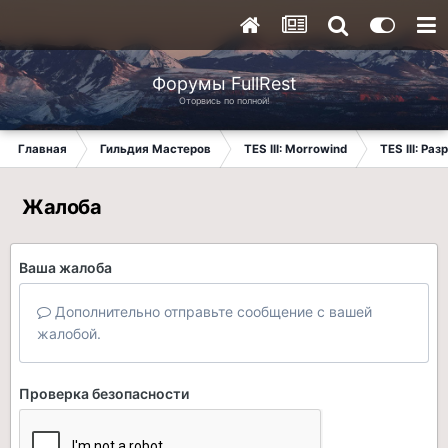
Форумы FullRest
Оторвись по полной!
Главная
Гильдия Мастеров
TES III: Morrowind
TES III: Ра
Жалоба
Ваша жалоба
Дополнительно отправьте сообщение с вашей
жалобой.
Проверка безопасности