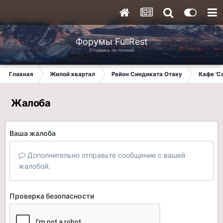
Форумы FullRest
Оторвись по полной!
Главная
Жилой квартал
Район Синдиката Отаку
Кафе 'С
Жалоба
Ваша жалоба
Дополнительно отправьте сообщение с вашей
жалобой.
Проверка безопасности