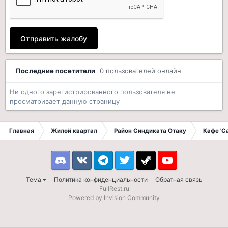
Отправить жалобу
Последние посетители
0 пользователей онлайн
Ни одного зарегистрированного пользователя не
просматривает данную страницу
Главная
Жилой квартал
Район Синдиката Отаку
Кафе 'С
Discord
VK
Telegram
Twitter
Steam
Youtube
Тема
Политика конфиденциальности
Обратная связь
FullRest.ru
Powered by Invision Community