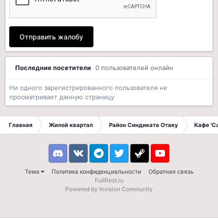
Отправить жалобу
Последние посетители
0 пользователей онлайн
Ни одного зарегистрированного пользователя не
просматривает данную страницу
Главная
Жилой квартал
Район Синдиката Отаку
Кафе 'С
Discord
VK
Telegram
Twitter
Steam
Youtube
Тема
Политика конфиденциальности
Обратная связь
FullRest.ru
Powered by Invision Community