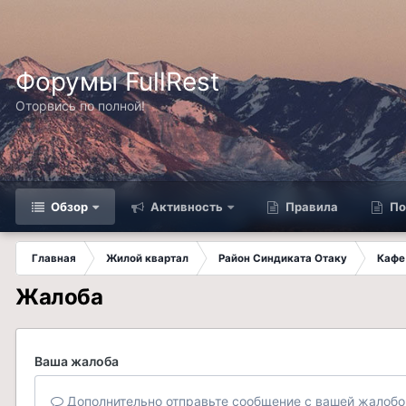
Форумы FullRest
Оторвись по полной!
Обзор
Активность
Правила
По
Главная
Жилой квартал
Район Синдиката Отаку
Кафе
Жалоба
Ваша жалоба
Дополнительно отправьте сообщение с вашей жалобо