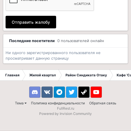
Отправить жалобу
Последние посетители
0 пользователей онлайн
Ни одного зарегистрированного пользователя не
просматривает данную страницу
Главная
Жилой квартал
Район Синдиката Отаку
Кафе 'С
Discord
VK
Telegram
Twitter
Steam
Youtube
Тема
Политика конфиденциальности
Обратная связь
FullRest.ru
Powered by Invision Community