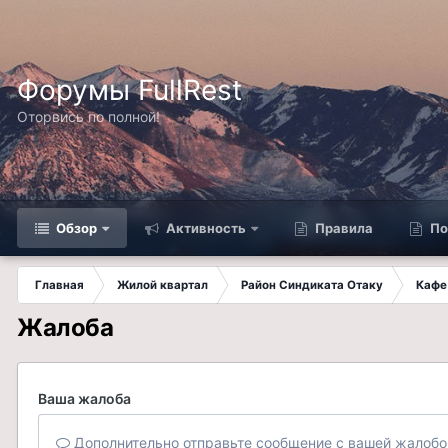
Форумы FullRest
Оторвись по полной!
Обзор
Активность
Правила
По
Главная
Жилой квартал
Район Синдиката Отаку
Кафе
Жалоба
Ваша жалоба
Дополнительно отправьте сообщение с вашей жалобо