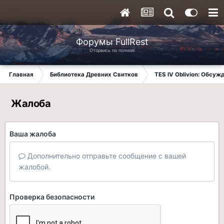
Форумы FullRest
Оторвись по полной!
Главная
Библиотека Древних Свитков
TES IV Oblivion: Обсуж
Жалоба
Ваша жалоба
Дополнительно отправьте сообщение с вашей
жалобой.
Проверка безопасности